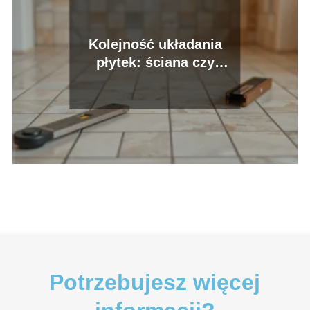
Kolejność układania
płytek: ściana czy
podłoga? Oto najlepsze
porady
Potrzebujesz więcej