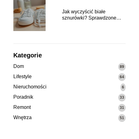
Jak wyczyścić białe
sznurówki? Sprawdzone
metody i porady
Kategorie
Dom
89
Lifestyle
64
Nieruchomości
6
Poradnik
33
Remont
31
Wnętrza
51