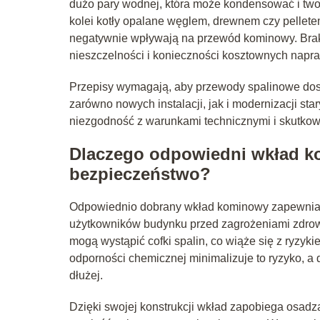
dużo pary wodnej, która może kondensować i tw
kolei kotły opalane węglem, drewnem czy pellete
negatywnie wpływają na przewód kominowy. Bra
nieszczelności i konieczności kosztownych napr
Przepisy wymagają, aby przewody spalinowe dost
zarówno nowych instalacji, jak i modernizacji s
niezgodność z warunkami technicznymi i skutko
Dlaczego odpowiedni wkład ko
bezpieczeństwo?
Odpowiednio dobrany wkład kominowy zapewnia ni
użytkowników budynku przed zagrożeniami zdrow
mogą wystąpić cofki spalin, co wiąże się z ryzyki
odporności chemicznej minimalizuje to ryzyko,
dłużej.
Dzięki swojej konstrukcji wkład zapobiega osad