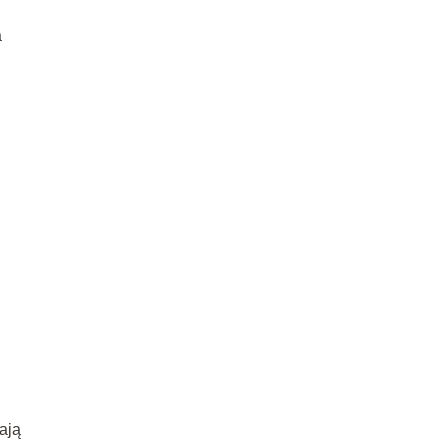
a
ają