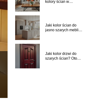
kolory ścian w
pokoju? Sprawdzone
porady i inspiracje
Jaki kolor ścian do
jasno szarych mebli
kuchennych?
Sprawdź porady!
Jaki kolor drzwi do
szarych ścian? Oto
najlepsze propozycje!