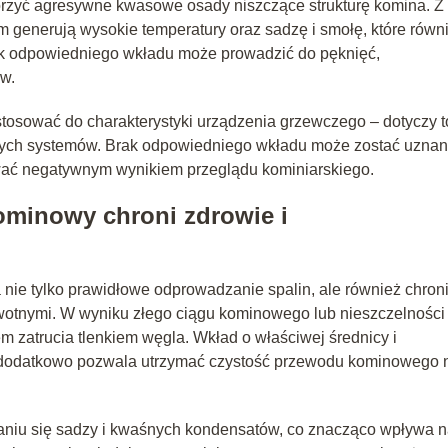
orzyć agresywne kwasowe osady niszczące strukturę komina. Z
m generują wysokie temperatury oraz sadzę i smołę, które równ
k odpowiedniego wkładu może prowadzić do pęknięć,
aw.
osować do charakterystyki urządzenia grzewczego – dotyczy t
tarych systemów. Brak odpowiedniego wkładu może zostać uznan
wać negatywnym wynikiem przeglądu kominiarskiego.
minowy chroni zdrowie i
e tylko prawidłowe odprowadzanie spalin, ale również chron
otnymi. W wyniku złego ciągu kominowego lub nieszczelności
em zatrucia tlenkiem węgla. Wkład o właściwej średnicy i
 a dodatkowo pozwala utrzymać czystość przewodu kominowego 
zaniu się sadzy i kwaśnych kondensatów, co znacząco wpływa 