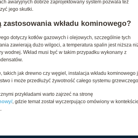
ach awaryjnych dobrze zaprojektowany system pozwala też
zyć jego skutki.
ją zastosowania wkładu kominowego?
ego dotyczy kotłów gazowych i olejowych, szczególnie tych
ia zawierają dużo wilgoci, a temperatura spalin jest niższa ni
 pary wodnej. Wkład musi być w takim przypadku wykonany z
ndensatów.
, takich jak drewno czy węgiel, instalacja wkładu kominowego j
ństwo i może przedłużyć żywotność całego systemu grzewczego
znymi przykładami warto zajrzeć na stronę
inowy/
, gdzie temat został wyczerpująco omówiony w kontekści
.