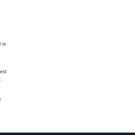
ż w
est
.
e