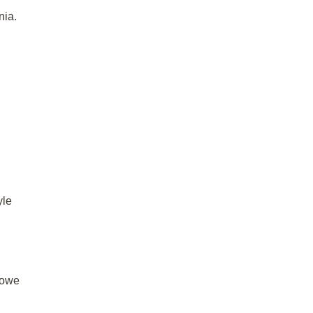
nia.
yle
powe