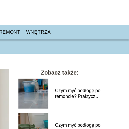
REMONT
WNĘTRZA
Zobacz także:
Czym myć podłogę po
remoncie? Praktyczny
przewodnik krok po
kroku
Czym myć podłogę po