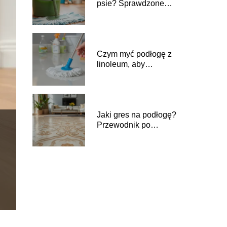
psie? Sprawdzone
metody i porady
Czym myć podłogę z
linoleum, aby
zachować jej blask?
Jaki gres na podłogę?
Przewodnik po
najlepszych opcjach