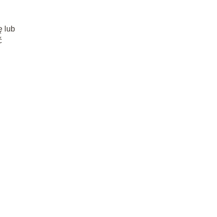
ę lub
ć