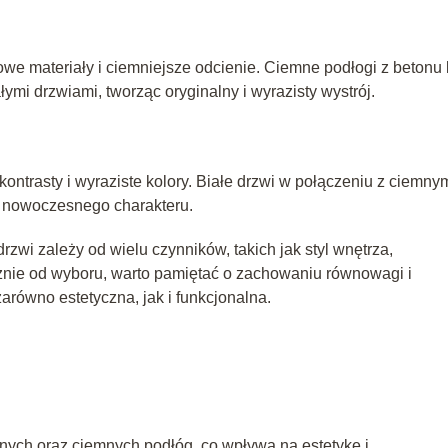
rowe materiały i ciemniejsze odcienie. Ciemne podłogi z betonu 
ymi drzwiami, tworząc oryginalny i wyrazisty wystrój.
ntrasty i wyraziste kolory. Białe drzwi w połączeniu z ciemny
i nowoczesnego charakteru.
zwi zależy od wielu czynników, takich jak styl wnętrza,
eżnie od wyboru, warto pamiętać o zachowaniu równowagi i
zarówno estetyczna, jak i funkcjonalna.
snych oraz ciemnych podłóg, co wpływa na estetykę i